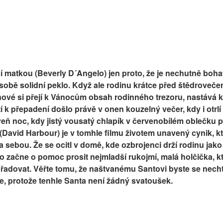
 matkou (Beverly D´Angelo) jen proto, že je nechutně bohat
 sobě solidní peklo. Když ale rodinu krátce před štědroveče
ové si přejí k Vánocům obsah rodinného trezoru, nastává kr
í k přepadení došlo právě v onen kouzelný večer, kdy i otrlí
oveň noc, kdy jistý vousatý chlapík v červenobílém oblečku 
 (David Harbour) je v tomhle filmu životem unavený cynik, kt
a sebou. Že se ocitl v domě, kde ozbrojenci drží rodinu jak
 začne o pomoc prosit nejmladší rukojmí, malá holčička, kter
úřadovat. Věřte tomu, že naštvanému Santovi byste se necht
e, protože tenhle Santa není žádný svatoušek.