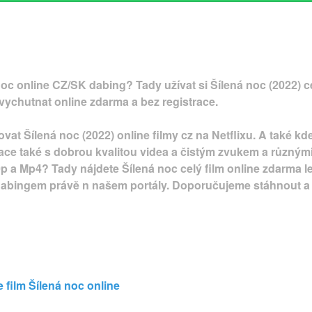
oc online CZ/SK dabing? Tady užívat si Šílená noc (2022) cel
ychutnat online zdarma a bez registrace.
vat Šílená noc (2022) online filmy cz na Netflixu. A také kd
race také s dobrou kvalitou videa a čistým zvukem a různým
 a Mp4? Tady nájdete Šílená noc celý film online zdarma le
dabingem právě n našem portály. Doporučujeme stáhnout a 
 film Šílená noc online