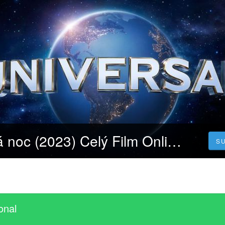
Sledujte Šílená noc (2023) Celý Film Online Česka Titulky Zdarma HD 1080p
S
onal