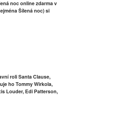
lená noc online zdarma v
zejména Šílená noc) si
vní roli Santa Clause,
íruje ho Tommy Wirkola,
xis Louder, Edi Patterson,