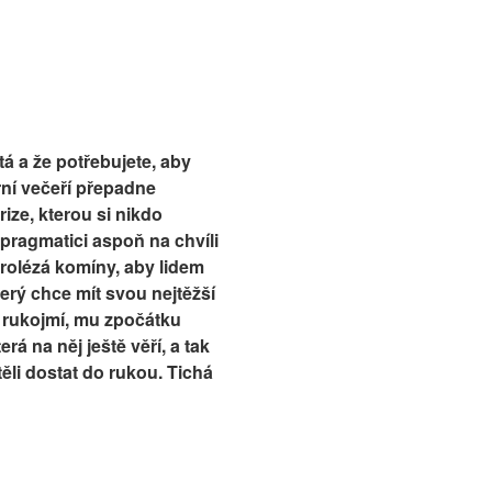
á a že potřebujete, aby
rní večeří přepadne
ize, kterou si nikdo
 pragmatici aspoň na chvíli
prolézá komíny, aby lidem
erý chce mít svou nejtěžší
o rukojmí, mu zpočátku
á na něj ještě věří, a tak
ěli dostat do rukou. Tichá