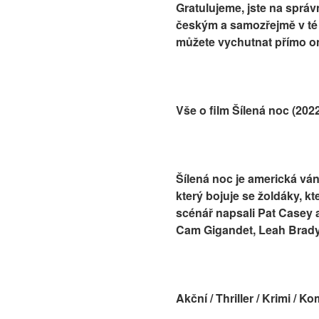
Gratulujeme, jste na sprá
českým a samozřejmě v té n
můžete vychutnat přímo on
Vše o film Šílená noc (20
Šílená noc je americká vá
který bojuje se žoldáky, k
scénář napsali Pat Casey a
Cam Gigandet, Leah Brady
Akční / Thriller / Krimi / K