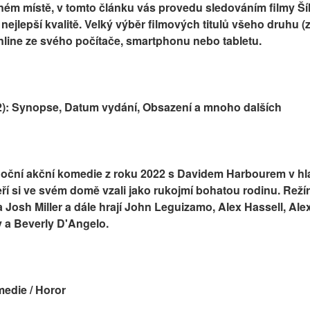
vném místě, v tomto článku vás provedu sledováním filmy Ší
ejlepší kvalitě. Velký výběr filmových titulů všeho druhu (
line ze svého počítače, smartphonu nebo tabletu.
22): Synopse, Datum vydání, Obsazení a mnoho dalších
noční akční komedie z roku 2022 s Davidem Harbourem v hla
teří si ve svém domě vzali jako rukojmí bohatou rodinu. Rež
 Josh Miller a dále hrají John Leguizamo, Alex Hassell, Ale
 a Beverly D'Angelo.
omedie / Horor