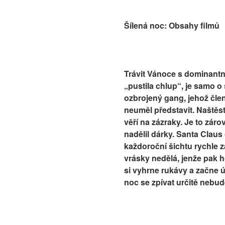
Šílená noc: Obsahy filmů
Trávit Vánoce s dominantní
„pustila chlup“, je samo o
ozbrojený gang, jehož člen
neuměl představit. Naštěst
věří na zázraky. Je to zár
nadělil dárky. Santa Claus
každoroční šichtu rychle z
vrásky nedělá, jenže pak ho
si vyhrne rukávy a začne 
noc se zpívat určitě nebud