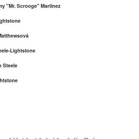
y "Mr. Scrooge" Martinez
ightstone
 Matthewsová
eele-Lightstone
 Steele
ghtstone